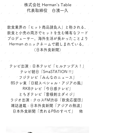
株式会社 Herman's Table
​代表取締役 白濱一久
飲食業界の「
ヒット商品請負人」と称される、
飲食と小売の両方でヒットを生む稀有なフード
プロデューサー。海外生活が長かったことより
Herman のニックネームで親しまれている。
（日本外食新聞）
テレビ出演 : 日本テレビ「ヒルナンデス！」
テレビ朝日「SmaSTATION !!」
​フジテレビ「みんなのニュース」
BSテレ東「日経スペシャル・アジアの風」
​RKBテレビ「今日感テレビ」
とちぎテレビ「雷様剣士ダイジ」
​ラジオ出演 : クロスFM渋谷「飲食応援団」
雑誌連載 : 日本外食新聞「アジアの熱波」
日本外食新聞「売れるPBのすべて」 他