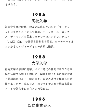
名される。
​1984
​高校入学
福岡中央高校時代、親友と結成したバンド「ザ・シャ
ム」にギタリストとして参加。チェッカーズ、ロッカー
ズ、ザ・モッズを輩出したヤマハのバンドコンテスト
「L-MOTION」で審査員特別賞を受賞。ワーナーパイオ
ニアからのメジャーデビュー直前に脱退。
​1988
​大学入学
​福岡大学法学部に進学。バンド時代の仲間が華やかな世
界で活躍する様子を横目に、学費を稼ぐために家庭教師
と塾講師のバイト三昧の日々。自分の適性を模索した時
期であったが、試しに週一のシフトで入れた焼き鳥屋の
バイトで飲食業の面白さに目覚める。
​1996
​飲食事業参入