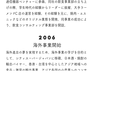
通信機器ベンチャーに参画。同社の飲食事業部の立ち上
げの際、学生時代の経験からリーダーに抜擢、大手ラー
メン FC 店の運営を経験。その経験を元に、焼肉・エス
ニックなどのオリジナル業態を開発。同事業の成功によ
り、飲食コンサルティング事業部を開設。
​2006
​海外事業開始
海外進出の夢を実現するため、海外事業の学びを目的と
して、シティスーパージャパンに移籍。日本酒・焼酎の
輸出バイヤー、香港・台湾を中心としたアジア地域への
食品・雑貨の輸出事業、アジア各国の小売業へのコンサ
ルティング事業などを経験。
​2009
​香港移転
​香港シティスーパーに移籍し、香港に生活拠点を移す。
その後、香港現地法人「Food Culture Of Japan」を独立
起業、日本とアジアの飲食コンサルティング・プロデュ
ース事業を展開。日経スペシャル「アジアの風」出演、
日本外食新聞「アジアの熱波」連載。